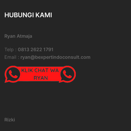
HUBUNGI KAMI
Ryan Atmaja
Telp :
0813 2622 1791
Email :
ryan@bexpertindoconsult.com
Rizki