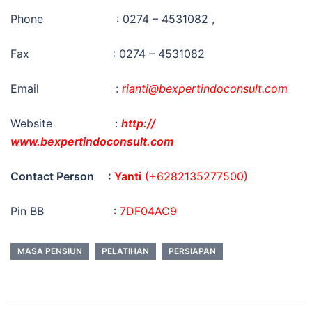
Phone : 0274 – 4531082 ,
Fax : 0274 – 4531082
Email :
rianti@bexpertindoconsult.com
Website :
http://
www.bexpertindoconsult.com
Contact Person :
Yanti
(+6282135277500)
Pin BB :
7DF04AC9
MASA PENSIUN
PELATIHAN
PERSIAPAN
Post