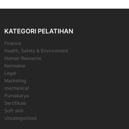
KATEGORI PELATIHAN
Finance
Health, Safety & Environment
Human Resource
Kemnaker
Legal
Marketing
mechanical
Purnakarya
Sertifikasi
Soft skill
Uncategorized