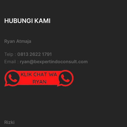
HUBUNGI KAMI
Ryan Atmaja
Telp :
0813 2622 1791
Email :
ryan@bexpertindoconsult.com
Rizki