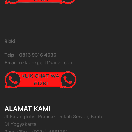
Rizki
Telp : 0813 9316 4636
Email:
rizkibexpert@gmail.com
ALAMAT KAMI
Jl Parangtritis, Prancak Dukuh Sewon, Bantul,
DI Yogyakarta
Phone/Fax : (0274) 4531082