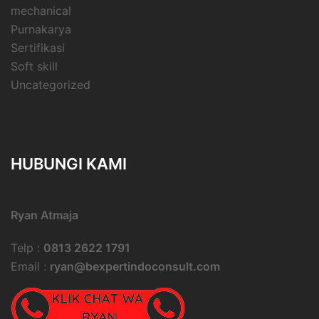
mechanical
Purnakarya
Sertifikasi
Soft skill
Uncategorized
HUBUNGI KAMI
Ryan Atmaja
Telp :
0813 2622 1791
Email :
ryan@bexpertindoconsult.com