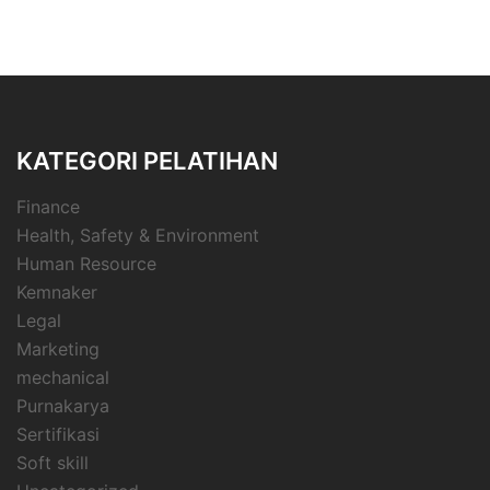
KATEGORI PELATIHAN
Finance
Health, Safety & Environment
Human Resource
Kemnaker
Legal
Marketing
mechanical
Purnakarya
Sertifikasi
Soft skill