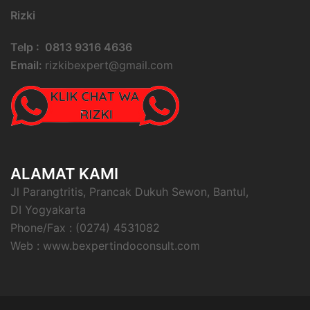
Rizki
Telp : 0813 9316 4636
Email:
rizkibexpert@gmail.com
ALAMAT KAMI
Jl Parangtritis, Prancak Dukuh Sewon, Bantul,
DI Yogyakarta
Phone/Fax : (0274) 4531082
Web : www.bexpertindoconsult.com