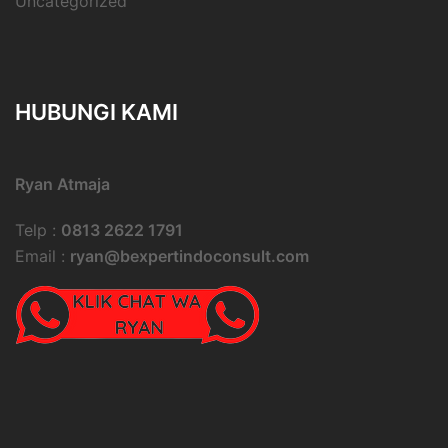
Uncategorized
HUBUNGI KAMI
Ryan Atmaja
Telp :
0813 2622 1791
Email :
ryan@bexpertindoconsult.com