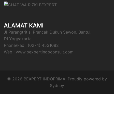
ALAMAT KAMI
Jl Parangtritis, Prancak Dukuh Sewon, Bantul,
DI Yogyakarta
Phone/Fax : (0274) 4531082
Web : www.bexpertindoconsult.com
© 2026 BEXPERT INDOPRIMA. Proudly powered by
Sydney