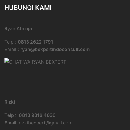
HUBUNGI KAMI
Ryan Atmaja
Telp :
0813 2622 1791
Email :
ryan@bexpertindoconsult.com
Rizki
Telp : 0813 9316 4636
Email:
rizkibexpert@gmail.com