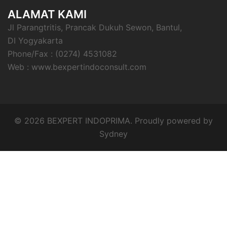
ALAMAT KAMI
Jl Parangtritis, Prancak Dukuh Sewon, Bantul,
DI Yogyakarta
Phone/Fax : (0274) 4531082
Web : www.bexpertindoconsult.com
© 2026 BEXPERT INDOPRIMA. Proudly powered by
Sydney