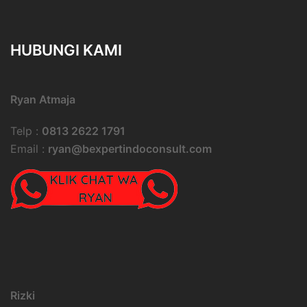
HUBUNGI KAMI
Ryan Atmaja
Telp :
0813 2622 1791
Email :
ryan@bexpertindoconsult.com
Rizki