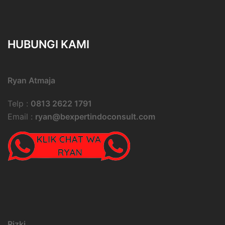
HUBUNGI KAMI
Ryan Atmaja
Telp :
0813 2622 1791
Email :
ryan@bexpertindoconsult.com
Rizki