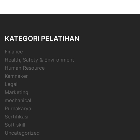
KATEGORI PELATIHAN
Finance
Health, Safety & Environment
Human Resource
Kemnaker
Legal
Marketing
mechanical
Purnakarya
Sertifikasi
Soft skill
Uncategorized