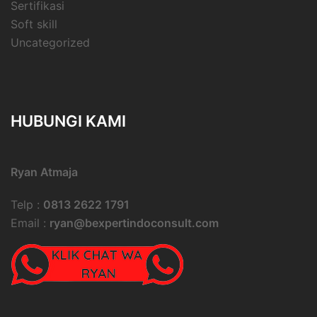
Sertifikasi
Soft skill
Uncategorized
HUBUNGI KAMI
Ryan Atmaja
Telp :
0813 2622 1791
Email :
ryan@bexpertindoconsult.com