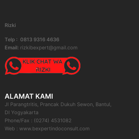
Rizki
Telp : 0813 9316 4636
Email:
rizkibexpert@gmail.com
ALAMAT KAMI
Jl Parangtritis, Prancak Dukuh Sewon, Bantul,
DI Yogyakarta
Phone/Fax : (0274) 4531082
Web : www.bexpertindoconsult.com