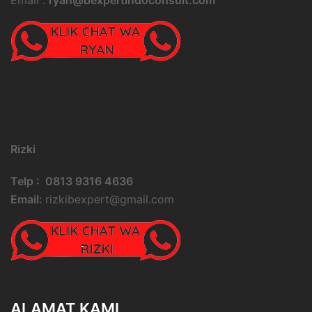
Email :
ryan@bexpertindoconsult.com
Rizki
Telp : 0813 9316 4636
Email:
rizkibexpert@gmail.com
ALAMAT KAMI