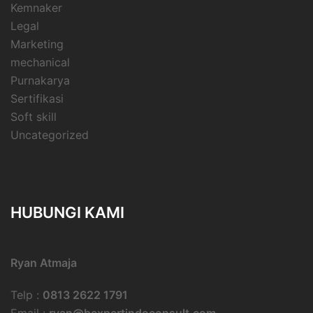
Kemnaker
Legal
Marketing
mechanical
Purnakarya
Sertifikasi
Soft skill
Uncategorized
HUBUNGI KAMI
Ryan Atmaja
Telp :
0813 2622 1791