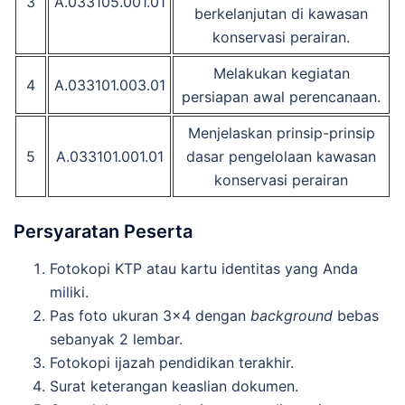
3
A.033105.001.01
berkelanjutan di kawasan
konservasi perairan.
Melakukan kegiatan
4
A.033101.003.01
persiapan awal perencanaan.
Menjelaskan prinsip-prinsip
5
A.033101.001.01
dasar pengelolaan kawasan
konservasi perairan
Persyaratan Peserta
Fotokopi KTP atau kartu identitas yang Anda
miliki.
Pas foto ukuran 3×4 dengan
background
bebas
sebanyak 2 lembar.
Fotokopi ijazah pendidikan terakhir.
Surat keterangan keaslian dokumen.